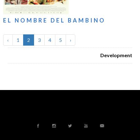
EL NOMBRE DEL BAMBINO
‹
1
2
3
4
5
›
Development