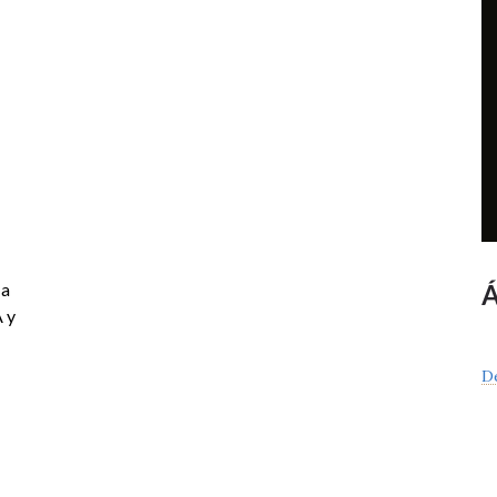
 a
A y
D