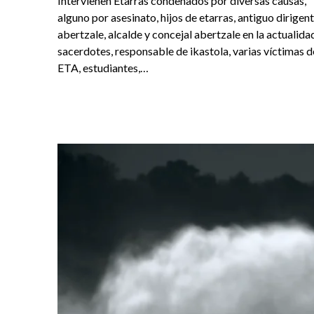
Intervienen Etarras condenados por diversas causas,
alguno por asesinato, hijos de etarras, antiguo dirigen
abertzale, alcalde y concejal abertzale en la actualida
sacerdotes, responsable de ikastola, varias víctimas d
ETA, estudiantes,…